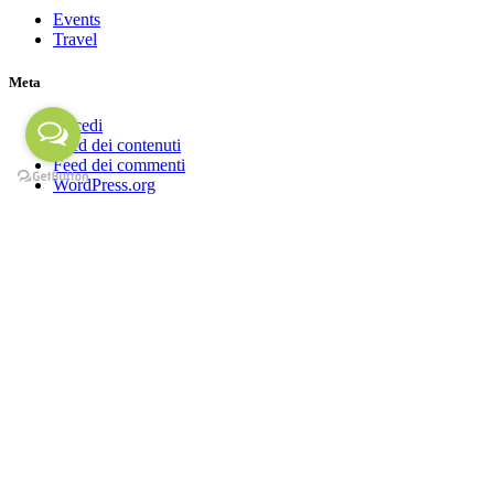
Events
Travel
Meta
Accedi
Feed dei contenuti
Feed dei commenti
WordPress.org
I nostri canali social
Seguici
NEWSLETTER
Iscriviti alla nostra newsletter!